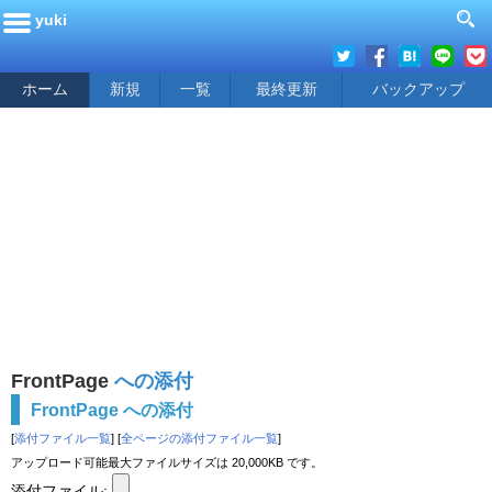
yuki
ホーム
新規
一覧
最終更新
バックアップ
FrontPage
への添付
FrontPage への添付
[
添付ファイル一覧
] [
全ページの添付ファイル一覧
]
アップロード可能最大ファイルサイズは 20,000KB です。
添付ファイル: