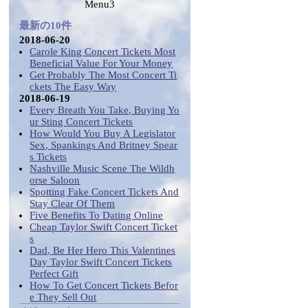
Menu3
最新の10件
2018-06-20
Carole King Concert Tickets Most
Beneficial Value For Your Money
Get Probably The Most Concert Ti
ckets The Easy Way
2018-06-19
Every Breath You Take, Buying Yo
ur Sting Concert Tickets
How Would You Buy A Legislator
Sex, Spankings And Britney Spear
s Tickets
Nashville Music Scene The Wildh
orse Saloon
Spotting Fake Concert Tickets And
Stay Clear Of Them
Five Benefits To Dating Online
Cheap Taylor Swift Concert Ticket
s
Dad, Be Her Hero This Valentines
Day Taylor Swift Concert Tickets
Perfect Gift
How To Get Concert Tickets Befor
e They Sell Out