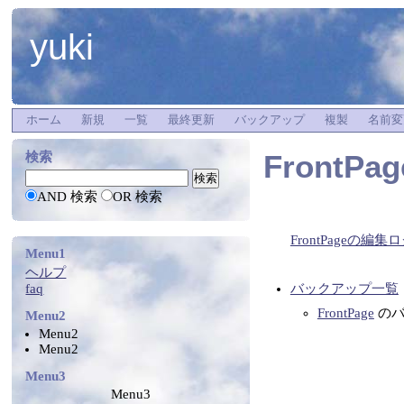
yuki
ホーム
新規
一覧
最終更新
バックアップ
複製
名前変
FrontPag
検索
AND 検索
OR 検索
FrontPageの編集
Menu1
ヘルプ
faq
バックアップ一覧
FrontPage
のバ
Menu2
Menu2
Menu2
Menu3
Menu3